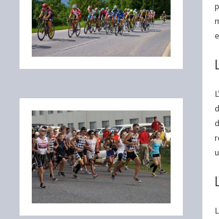
p
m
e
L
d
d
r
u
L