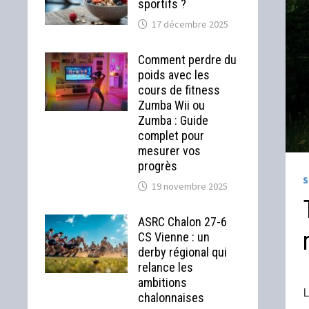
sportifs ?
17 décembre 2025
Comment perdre du
poids avec les
cours de fitness
Zumba Wii ou
Zumba : Guide
complet pour
mesurer vos
progrès
19 novembre 2025
ASRC Chalon 27-6
CS Vienne : un
derby régional qui
relance les
ambitions
L
chalonnaises