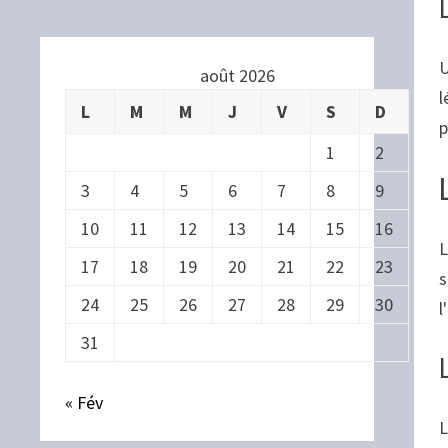
U
août 2026
l
L
M
M
J
V
S
D
p
1
2
3
4
5
6
7
8
9
10
11
12
13
14
15
16
L
17
18
19
20
21
22
23
s
24
25
26
27
28
29
30
l
31
« Fév
L