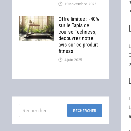
m
19 novembre 2025
b
Offre limitee : -40%
sur le Tapis de
course Techness,
decouvrez notre
avis sur ce produit
L
fitness
C
4 juin 2025
p
L
L
Rechercher :
a