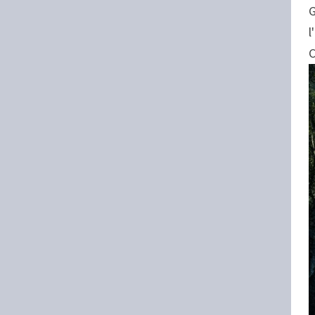
G
l
C