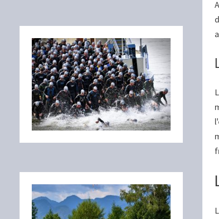
A
d
a
L
m
l
m
f
L